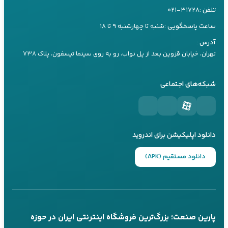
تماس تلفنی
بله
آموزش نصب و راه‌اندازی
تلفن :
۰۲۱-۳۱۷۲۸
راهنمای خرید باتری
سرویس و نگهداری
ساعت پاسخگویی :
شنبه تا چهارشنبه ۹ تا ۱۸
کارشناس ۲
راهنمای خرید یو پی اس
09197660259
آدرس :
راهنما های کاربردی
راهنمای خرید اینورتر
تهران، خیابان قزوین بعد از پل نواب، رو به روی سینما تیسفون، پلاک ۷۳۸
تماس تلفنی
بله
مقالات تیلر
راهنمای خرید موتور برق
شبکه‌های اجتماعی
کارشناس ۳
09197660249
تماس تلفنی
بله
دانلود اپلیکیشن برای اندروید
پاسخگویی 24 ساعته از طریق بله
دانلود مستقیم (APK)
تماس تلفنی در ساعات کاری
عضویت در کانال‌های ما
کانال بله
کانال تلگرام
پارین صنعت؛ بزرگ‌ترین فروشگاه اینترنتی ایران در حوزه
@parinsanat
@parinsanat