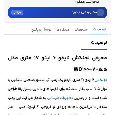
درخواست همکاری
مشاوره قبل از خرید
رایگان
نام
توضیحات
مشخصات
دیدگاه‌ها
پرسش و پاسخ
نام خانوادگی
توضیحات
شماره موبایل
معرفی لجنکش تایفو 6 اینچ 17 متری مدل
کارشناسان فروش درباره «لجن‌کش تایفو 6 اینچ 17 متری مدل WQ1...» با شما
WQ100-7-5.5
تماس می‌گیرند.
لجنکش
6 اینچ 17 متری تایفو یک پمپ آب شناور صنعتی سنگین با
ثبت درخواست مشاوره رایگان
توان 7.5 اسب بخار است که برای کاربردهای با دبی بسیار بالا طراحی
شده است و از بهترین
تجهیزات آبرسانی
به شمار می اید. این پمپ
سه‌فاز با بزرگترین دهانه ورودی و خروجی (6 اینچ)، دبی 111 متر