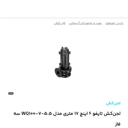
پارین صنعت
پمپ و تجهیزات آبرسانی
لجن‌کش
لجن‌کش
لجن‌کش تایفو 6 اینچ 17 متری مدل WQ100-7-5.5 سه
فاز