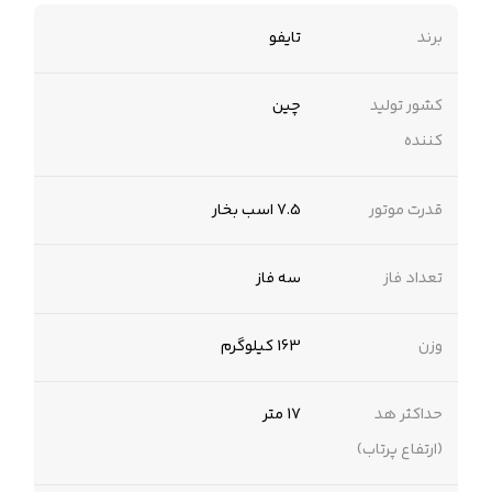
برند
تایفو
کشور تولید
چین
کننده
قدرت موتور
7.5 اسب بخار
تعداد فاز
سه فاز
وزن
163 کیلوگرم
حداکثر هد
17 متر
(ارتفاع پرتاب)