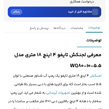
درخواست همکاری
مشاوره قبل از خرید
رایگان
نام
توضیحات
مشخصات
دیدگاه‌ها
پرسش و پاسخ
نام خانوادگی
توضیحات
شماره موبایل
معرفی لجنکش تایفو 4 اینچ 18 متری مدل
کارشناسان فروش درباره «لجن‌کش تایفو 4 اینچ 18 متری مدل 5.5...» با شما
5.5-WQ80-10
تماس می‌گیرند.
لجنکش
4 اینچ 18 متری تایفو یک پمپ آب شناور صنعتی با توان
ثبت درخواست مشاوره رایگان
5.5 اسب بخار است که برای کاربردهای با دبی بسیار بالا طراحی
شده است و از بهترین
تجهیزات آبرسانی
به شمار می اید. این پمپ
سه‌فاز با دهانه 4 اینچ، بالاترین دبی (120 متر مکعب بر ساعت) را در