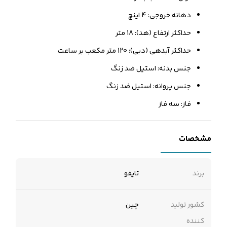
دهانه خروجی: 4 اینچ
حداکثر ارتفاع (هد): 18 متر
حداکثر آبدهی (دبی): 120 متر مکعب بر ساعت
جنس بدنه: استیل ضد زنگ
جنس پروانه: استیل ضد زنگ
فاز: سه فاز
مشخصات
برند
تایفو
کشور تولید
چین
کننده