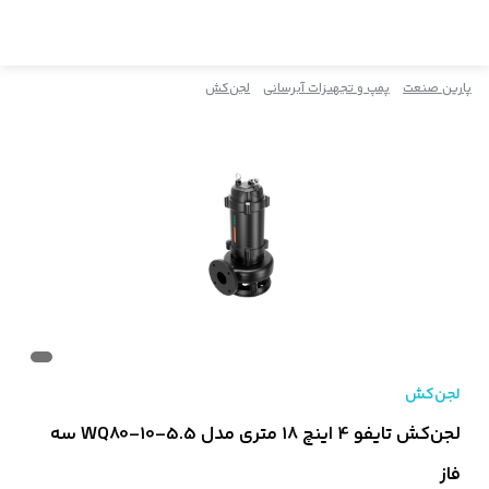
پارین صنعت
پمپ و تجهیزات آبرسانی
لجن‌کش
لجن‌کش
لجن‌کش تایفو 4 اینچ 18 متری مدل 5.5-WQ80-10 سه
فاز