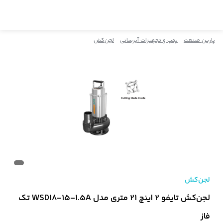
پارین صنعت
پمپ و تجهیزات آبرسانی
لجن‌کش
لجن‌کش
لجن‌کش تایفو 2 اینچ 21 متری مدل WSD18-15-1.5A تک
فاز