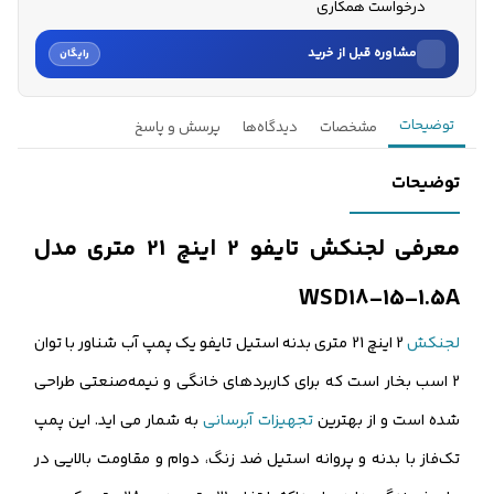
درخواست همکاری
مشاوره قبل از خرید
رایگان
نام
توضیحات
مشخصات
دیدگاه‌ها
پرسش و پاسخ
نام خانوادگی
توضیحات
شماره موبایل
معرفی لجنکش تایفو 2 اینچ 21 متری مدل
کارشناسان فروش درباره «لجن‌کش تایفو 2 اینچ 21 متری مدل WSD...» با شما
WSD18-15-1.5A
تماس می‌گیرند.
لجنکش
2 اینچ 21 متری بدنه استیل تایفو یک پمپ آب شناور با توان
ثبت درخواست مشاوره رایگان
2 اسب بخار است که برای کاربردهای خانگی و نیمه‌صنعتی طراحی
شده است و از بهترین
تجهیزات آبرسانی
به شمار می اید. این پمپ
تک‌فاز با بدنه و پروانه استیل ضد زنگ، دوام و مقاومت بالایی در