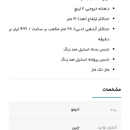
دهانه خروجی: 2 اینچ
حداکثر ارتفاع (هد): 21 متر
حداکثر آبدهی (دبی): 28 متر مکعب بر ساعت / 466 لیتر بر
دقیقه
جنس بدنه: استیل ضد زنگ
جنس پروانه: استیل ضد زنگ
فاز: تک فاز
مشخصات
برند
تایفو
کشور تولید
چین