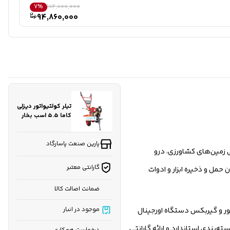
7%
102,000,000
94,860,000
تیلر کولتیواتور دیزلی
کاما ۵.۵ اسب بخار
مدل KDT550K
هندلی صندوقی
پارین صنعت پاسارگاد
م‌زنی زمین‌های کشاورزی، درو
گارانتی معتبر
مل و ذخیره ابزار و ادوات
ضمانت اصالت کالا
تور و گیربکس دستگاه اورجینال
موجود در انبار
ته‌بندی استاندارد و ارائه گارانتی