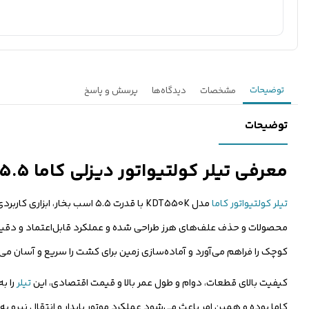
توضیحات
مشخصات
دیدگاه‌ها
پرسش و پاسخ
توضیحات
معرفی تیلر کولتیواتور دیزلی کاما ۵.۵ اسب بخار مدل KDT550K هندلی
تیلر کولتیواتور کاما
مدل KDT550K با قدرت ۵.۵ اس
محصولات و حذف علف‌های هرز طراحی شده و عملکرد قابل‌اعتماد و دقیق را
کوچک را فراهم می‌آورد و آماده‌سازی زمین برای کشت را سریع و آسان می‌
کیفیت بالای قطعات، دوام و طول عمر بالا و قیمت اقتصادی، این
تیلر
را ب
کاما بوده و همین امر باعث می‌شود عملکرد موتور پایدار و انتقال نیرو به ت