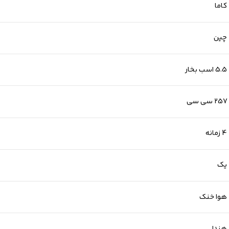
کاما
چین
5.5 اسب بخار
257 سی سی
4 زمانه
یک
هوا خنک
هندلی