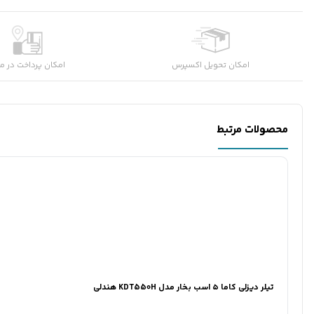
امکان تحویل اکسپرس
امکان پرداخت در م
محصولات مرتبط
تیلر دیزلی کاما ۵ اسب بخار مدل KDT550H هندلی