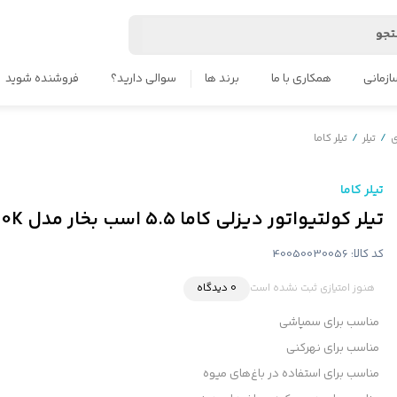
جو
ازمانی
همکاری با ما
برند ها
سوالی دارید؟
فروشنده شوید
ی
/
تیلر
/
تیلر کاما
تیلر کاما
تیلر کولتیواتور دیزلی کاما ۵.۵ اسب بخار مدل KDT550K هندلی صندوقی
کد کالا:
40050030056
هنوز امتیازی ثبت نشده است
0 دیدگاه
مناسب برای سمپاشی
مناسب برای نهرکنی
مناسب برای استفاده در باغ‌های میوه