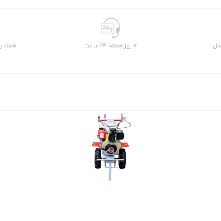
حل
7 روز هفته، 24 ساعت
هفت رو